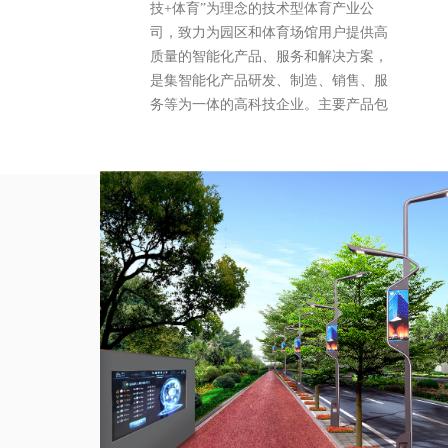
技+体育”为理念的技术型体育产业公
司，致力为园区和体育场馆用户提供高
质量的智能化产品、服务和解决方案，
是集智能化产品研发、制造、销售、服
务等为一体的高科技企业。主要产品包
括5G网络设备、人脸识别监控设备、智
能管理系统、智能地板、触控
大屏等产品。产品适用范围广，体育场
馆、智慧公园等大型文体活动场所均可
完美适配。
公司自创立以来即专业服务于广东省运
会、湖北省运会等大型赛事专业体育场
馆，获用户广泛好评。
依托创新的技术，以创造客户价值为导
向，通用智能技术将不断为客户提供差
异化整体解决方案等专业的配套服务，
为您带来非凡的科技体验。