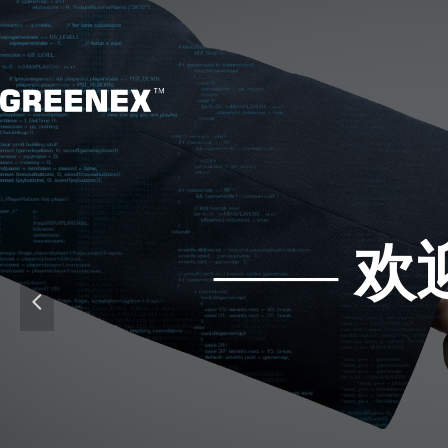
——
欢
넳